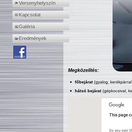
Versenyhelyszín
Kapcsolat
Galéria
Eredmények
Megközelítés:
főbejárat
(gyalog, kerékpárral
hátsó bejárat
(gépkocsival, ke
This page c
Do you own t