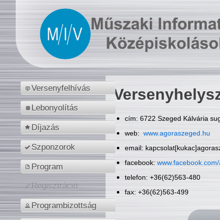
Versenyfelhívás
Versenyhelys
Lebonyolítás
cím: 6722 Szeged Kálvária sug
Díjazás
web:
www.agoraszeged.hu
Szponzorok
email: kapcsolat[kukac]agora
facebook:
www.facebook.com/
Program
telefon: +36(62)563-480
Regisztráció
fax: +36(62)563-499
Programbizottság