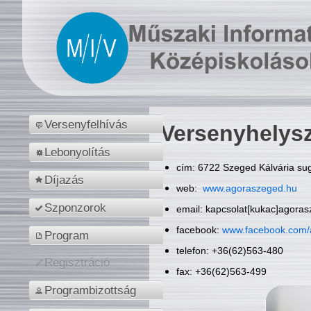
Versenyfelhívás
Versenyhelys
Lebonyolítás
cím: 6722 Szeged Kálvária sug
Díjazás
web:
www.agoraszeged.hu
Szponzorok
email: kapcsolat[kukac]agora
facebook:
www.facebook.com/
Program
telefon: +36(62)563-480
Regisztráció
fax: +36(62)563-499
Programbizottság