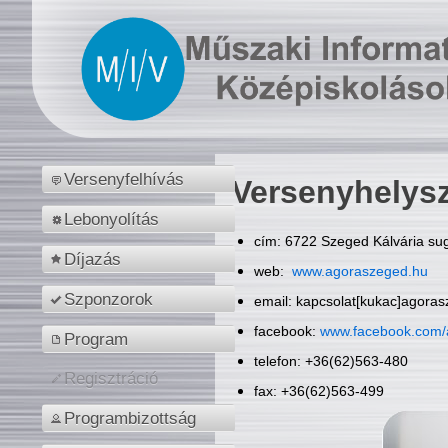
Versenyfelhívás
Versenyhelys
Lebonyolítás
cím: 6722 Szeged Kálvária sug
Díjazás
web:
www.agoraszeged.hu
Szponzorok
email: kapcsolat[kukac]agora
facebook:
www.facebook.com/
Program
telefon: +36(62)563-480
Regisztráció
fax: +36(62)563-499
Programbizottság