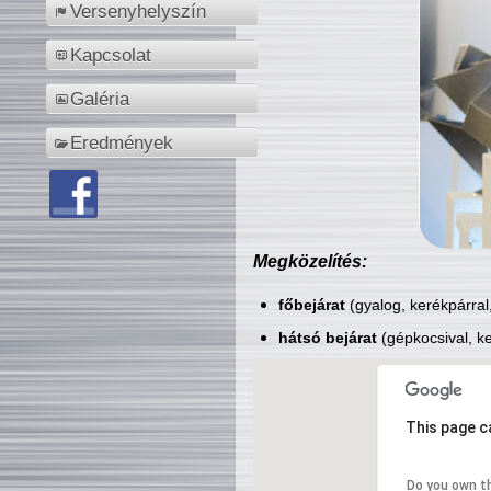
Versenyhelyszín
Kapcsolat
Galéria
Eredmények
Megközelítés:
főbejárat
(gyalog, kerékpárral
hátsó bejárat
(gépkocsival, ke
This page c
Do you own t