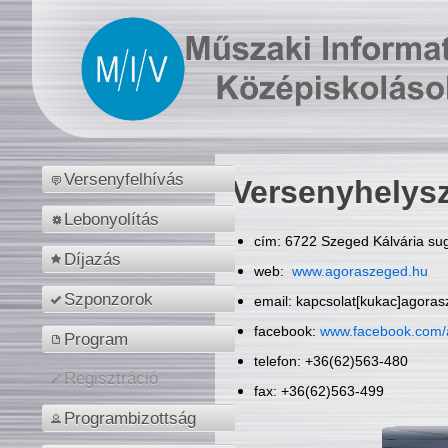
Versenyfelhívás
Versenyhelys
Lebonyolítás
cím: 6722 Szeged Kálvária sug
Díjazás
web:
www.agoraszeged.hu
Szponzorok
email: kapcsolat[kukac]agora
facebook:
www.facebook.com/
Program
telefon: +36(62)563-480
Regisztráció
fax: +36(62)563-499
Programbizottság