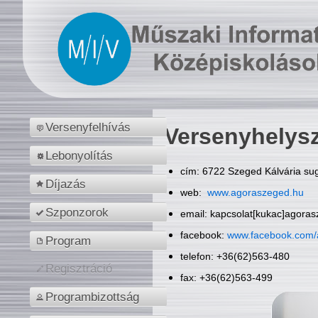
Versenyfelhívás
Versenyhelys
Lebonyolítás
cím: 6722 Szeged Kálvária sug
Díjazás
web:
www.agoraszeged.hu
Szponzorok
email: kapcsolat[kukac]agora
facebook:
www.facebook.com/
Program
telefon: +36(62)563-480
Regisztráció
fax: +36(62)563-499
Programbizottság