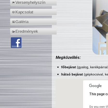
Versenyhelyszín
Kapcsolat
Galéria
Eredmények
Megközelítés:
főbejárat
(gyalog, kerékpárral
hátsó bejárat
(gépkocsival, ke
This page c
Do you own t