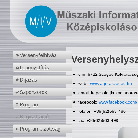
Versenyfelhívás
Versenyhelys
Lebonyolítás
cím: 6722 Szeged Kálvária sug
Díjazás
web:
www.agoraszeged.hu
Szponzorok
email: kapcsolat[kukac]agora
facebook:
www.facebook.com/
Program
telefon: +36(62)563-480
Regisztráció
fax: +36(62)563-499
Programbizottság