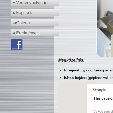
Versenyhelyszín
Kapcsolat
Galéria
Eredmények
Megközelítés:
főbejárat
(gyalog, kerékpárral
hátsó bejárat
(gépkocsival, ke
This page c
Do you own t