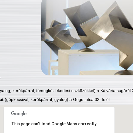
:
yalog, kerékpárral, tömegközlekedési eszközökkel) a Kálvária sugárút 2
at
(gépkocsival, kerékpárral, gyalog) a Gogol utca 32. felől
This page can't load Google Maps correctly.