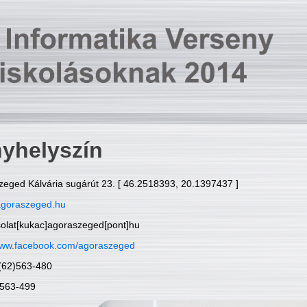
yhelyszín
zeged Kálvária sugárút 23. [ 46.2518393, 20.1397437 ]
goraszeged.hu
solat[kukac]agoraszeged[pont]hu
ww.facebook.com/agoraszeged
6(62)563-480
)563-499