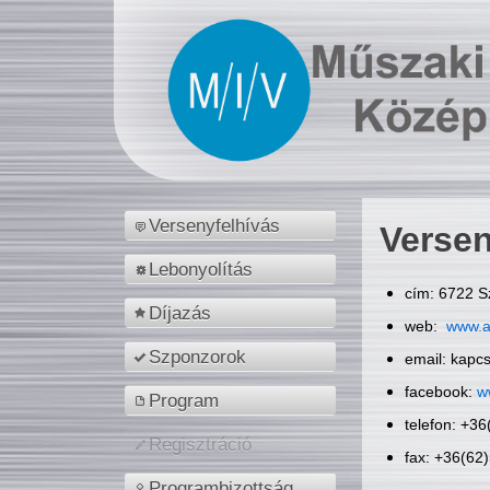
Versenyfelhívás
Versen
Lebonyolítás
cím: 6722 S
Díjazás
web:
www.a
Szponzorok
email: kapc
facebook:
w
Program
telefon: +3
Regisztráció
fax: +36(62
Programbizottság