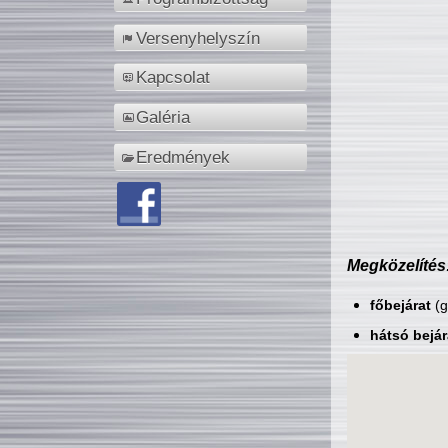
Versenyhelyszín
Kapcsolat
Galéria
Eredmények
Megközelítés
főbejárat
(g
hátsó bejár