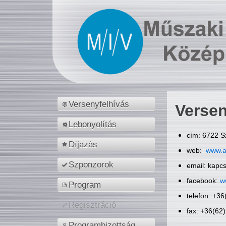
Versenyfelhívás
Versen
Lebonyolítás
cím: 6722 S
Díjazás
web:
www.a
Szponzorok
email: kapc
facebook:
w
Program
telefon: +3
Regisztráció
fax: +36(62
Programbizottság