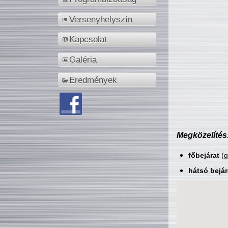
Versenyhelyszín
Kapcsolat
Galéria
Eredmények
Megközelítés
főbejárat
(g
hátsó bejár