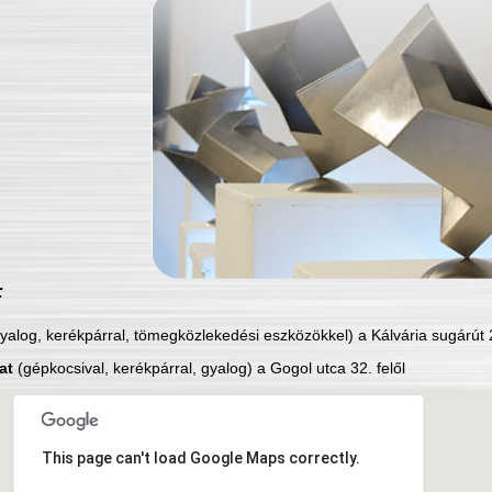
:
yalog, kerékpárral, tömegközlekedési eszközökkel) a Kálvária sugárút 2
at
(gépkocsival, kerékpárral, gyalog) a Gogol utca 32. felől
This page can't load Google Maps correctly.