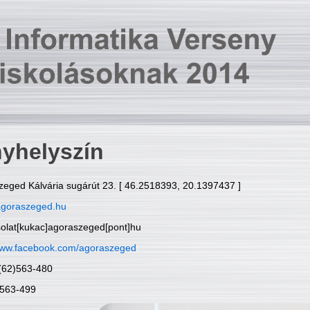
yhelyszín
zeged Kálvária sugárút 23. [ 46.2518393, 20.1397437 ]
goraszeged.hu
solat[kukac]agoraszeged[pont]hu
ww.facebook.com/agoraszeged
6(62)563-480
)563-499