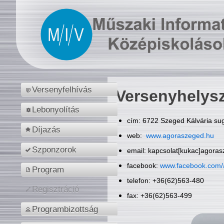
Versenyfelhívás
Versenyhelys
Lebonyolítás
cím: 6722 Szeged Kálvária sug
Díjazás
web:
www.agoraszeged.hu
Szponzorok
email: kapcsolat[kukac]agora
facebook:
www.facebook.com/
Program
telefon: +36(62)563-480
Regisztráció
fax: +36(62)563-499
Programbizottság