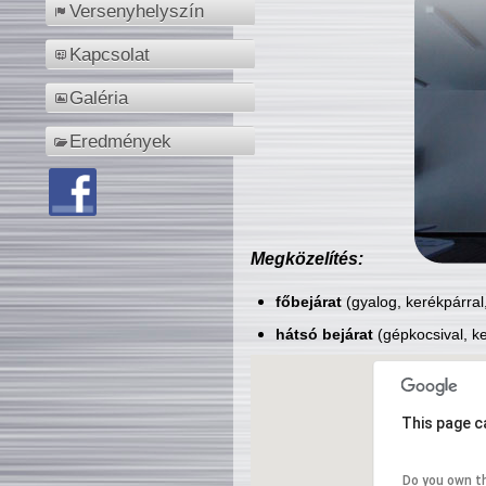
Versenyhelyszín
Kapcsolat
Galéria
Eredmények
Megközelítés:
főbejárat
(gyalog, kerékpárral
hátsó bejárat
(gépkocsival, ke
This page c
Do you own t