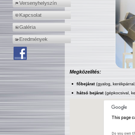
Versenyhelyszín
Kapcsolat
Galéria
Eredmények
Megközelítés:
főbejárat
(gyalog, kerékpárral
hátsó bejárat
(gépkocsival, ke
This page c
Do you own t