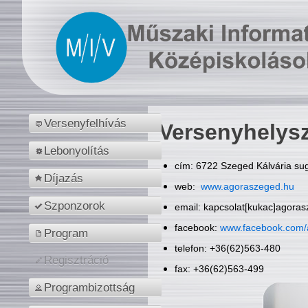
Versenyfelhívás
Versenyhelys
Lebonyolítás
cím: 6722 Szeged Kálvária sug
Díjazás
web:
www.agoraszeged.hu
Szponzorok
email: kapcsolat[kukac]agora
facebook:
www.facebook.com/
Program
telefon: +36(62)563-480
Regisztráció
fax: +36(62)563-499
Programbizottság