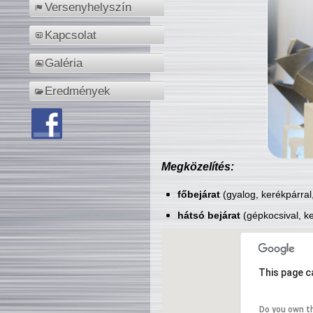
Versenyhelyszín
Kapcsolat
Galéria
Eredmények
Megközelítés:
főbejárat
(gyalog, kerékpárral
hátsó bejárat
(gépkocsival, ke
This page c
Do you own t