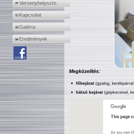
Versenyhelyszín
Kapcsolat
Galéria
Eredmények
Megközelítés:
főbejárat
(gyalog, kerékpárral
hátsó bejárat
(gépkocsival, ke
This page c
Do you own t