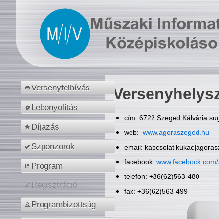
Versenyfelhívás
Versenyhelys
Lebonyolítás
cím: 6722 Szeged Kálvária sug
Díjazás
web:
www.agoraszeged.hu
Szponzorok
email: kapcsolat[kukac]agora
facebook:
www.facebook.com/
Program
telefon: +36(62)563-480
Regisztráció
fax: +36(62)563-499
Programbizottság