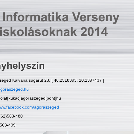
yhelyszín
zeged Kálvária sugárút 23. [ 46.2518393, 20.1397437 ]
goraszeged.hu
solat[kukac]agoraszeged[pont]hu
ww.facebook.com/agoraszeged
6(62)563-480
)563-499