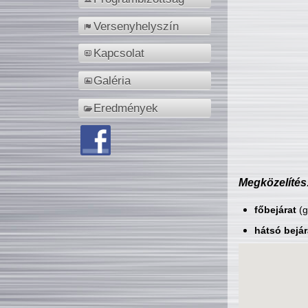
Versenyhelyszín
Kapcsolat
Galéria
Eredmények
Megközelítés
főbejárat
(g
hátsó bejár