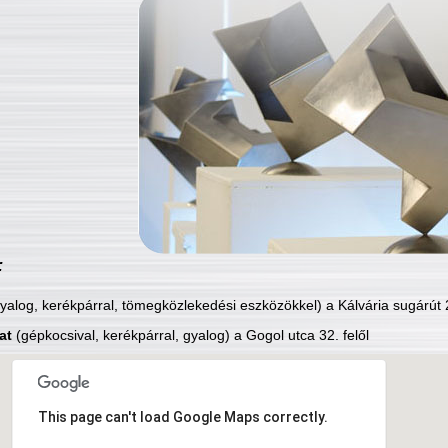
:
yalog, kerékpárral, tömegközlekedési eszközökkel) a Kálvária sugárút 2
at
(gépkocsival, kerékpárral, gyalog) a Gogol utca 32. felől
This page can't load Google Maps correctly.