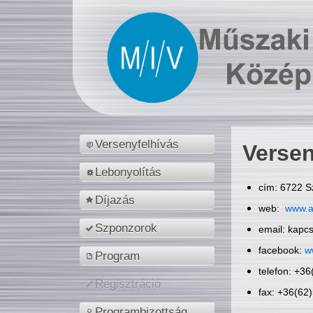
Versenyfelhívás
Versen
Lebonyolítás
cím: 6722 S
Díjazás
web:
www.a
Szponzorok
email: kapc
facebook:
w
Program
telefon: +3
Regisztráció
fax: +36(62
Programbizottság