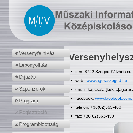
Versenyfelhívás
Versenyhelys
Lebonyolítás
cím: 6722 Szeged Kálvária sug
Díjazás
web:
www.agoraszeged.hu
Szponzorok
email: kapcsolat[kukac]agora
facebook:
www.facebook.com/
Program
telefon: +36(62)563-480
Regisztráció
fax: +36(62)563-499
Programbizottság