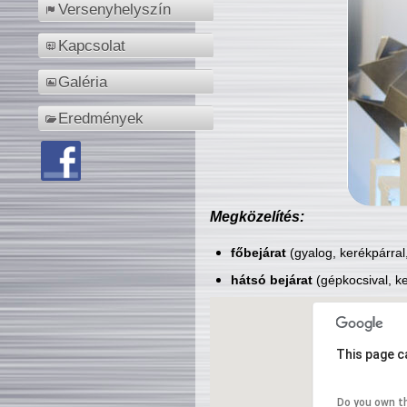
Versenyhelyszín
Kapcsolat
Galéria
Eredmények
Megközelítés:
főbejárat
(gyalog, kerékpárral
hátsó bejárat
(gépkocsival, ke
This page c
Do you own t