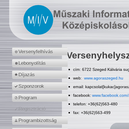
Versenyfelhívás
Versenyhelys
Lebonyolítás
cím: 6722 Szeged Kálvária sug
Díjazás
web:
www.agoraszeged.hu
Szponzorok
email: kapcsolat[kukac]agora
facebook:
www.facebook.com/
Program
telefon: +36(62)563-480
Regisztráció
fax: +36(62)563-499
Programbizottság