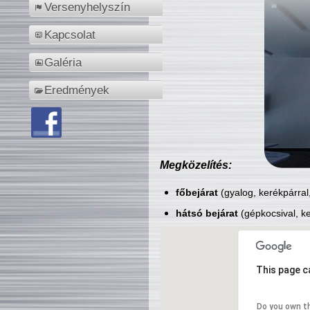
Versenyhelyszín
Kapcsolat
Galéria
Eredmények
Megközelítés:
főbejárat
(gyalog, kerékpárral
hátsó bejárat
(gépkocsival, ke
This page c
Do you own t