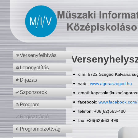
Versenyfelhívás
Versenyhelys
Lebonyolítás
cím: 6722 Szeged Kálvária sug
Díjazás
web:
www.agoraszeged.hu
Szponzorok
email: kapcsolat[kukac]agora
facebook:
www.facebook.com/
Program
telefon: +36(62)563-480
Regisztráció
fax: +36(62)563-499
Programbizottság