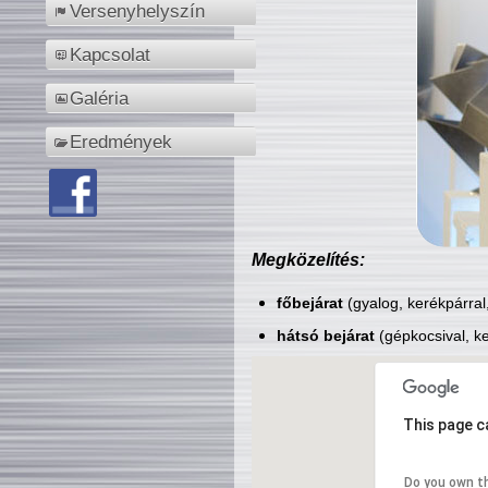
Versenyhelyszín
Kapcsolat
Galéria
Eredmények
Megközelítés:
főbejárat
(gyalog, kerékpárral
hátsó bejárat
(gépkocsival, ke
This page c
Do you own t