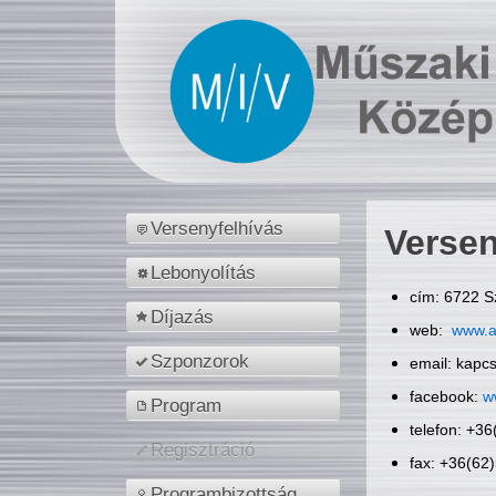
Versenyfelhívás
Versen
Lebonyolítás
cím: 6722 S
Díjazás
web:
www.a
Szponzorok
email: kapc
facebook:
w
Program
telefon: +3
Regisztráció
fax: +36(62
Programbizottság