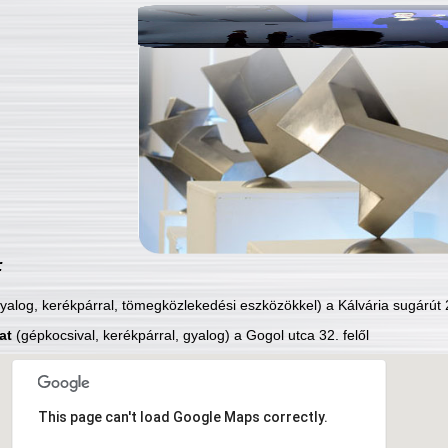
:
yalog, kerékpárral, tömegközlekedési eszközökkel) a Kálvária sugárút 2
at
(gépkocsival, kerékpárral, gyalog) a Gogol utca 32. felől
This page can't load Google Maps correctly.