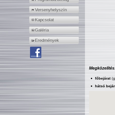
Versenyhelyszín
Kapcsolat
Galéria
Eredmények
Megközelítés
főbejárat
(g
hátsó bejár