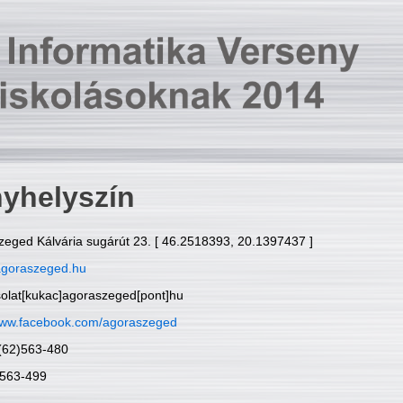
yhelyszín
zeged Kálvária sugárút 23. [ 46.2518393, 20.1397437 ]
goraszeged.hu
solat[kukac]agoraszeged[pont]hu
ww.facebook.com/agoraszeged
6(62)563-480
)563-499