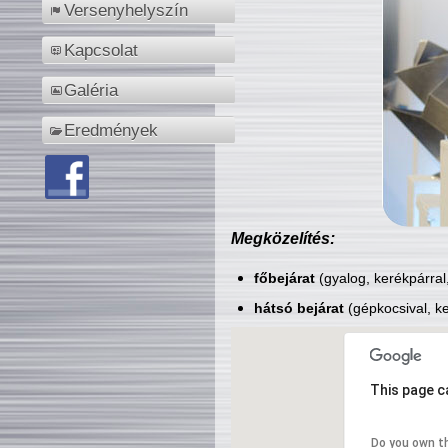
Versenyhelyszín
Kapcsolat
Galéria
Eredmények
Megközelítés:
főbejárat
(gyalog, kerékpárral
hátsó bejárat
(gépkocsival, ke
This page c
Do you own t