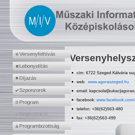
Versenyfelhívás
Versenyhelys
Lebonyolítás
cím: 6722 Szeged Kálvária sug
Díjazás
web:
www.agoraszeged.hu
Szponzorok
email: kapcsolat[kukac]agora
facebook:
www.facebook.com/
Program
telefon: +36(62)563-480
Regisztráció
fax: +36(62)563-499
Programbizottság