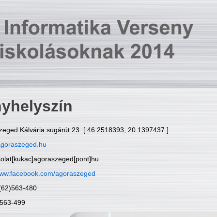
yhelyszín
zeged Kálvária sugárút 23. [ 46.2518393, 20.1397437 ]
goraszeged.hu
solat[kukac]agoraszeged[pont]hu
ww.facebook.com/agoraszeged
6(62)563-480
)563-499