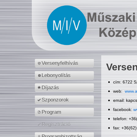
Versenyfelhívás
Versen
Lebonyolítás
cím: 6722 S
Díjazás
web:
www.a
Szponzorok
email: kapc
facebook:
w
Program
telefon: +3
Regisztráció
fax: +36(62
Programbizottság