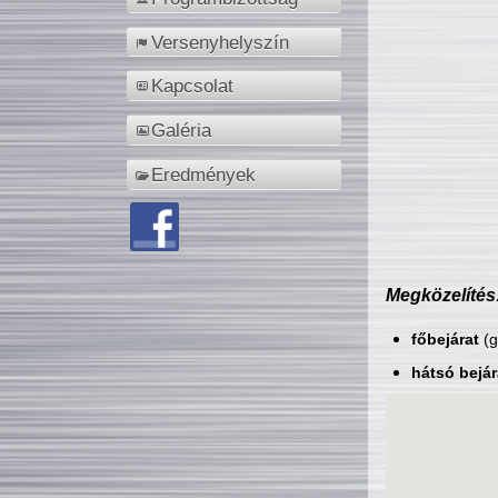
Versenyhelyszín
Kapcsolat
Galéria
Eredmények
Megközelítés
főbejárat
(g
hátsó bejár