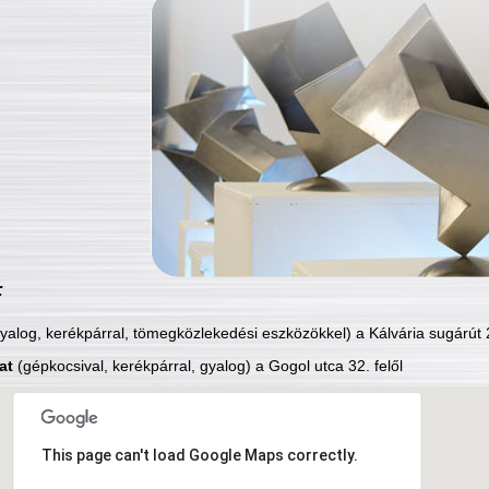
:
yalog, kerékpárral, tömegközlekedési eszközökkel) a Kálvária sugárút 2
at
(gépkocsival, kerékpárral, gyalog) a Gogol utca 32. felől
This page can't load Google Maps correctly.