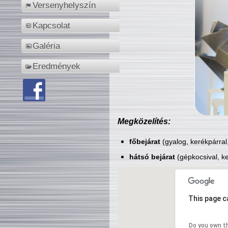
Versenyhelyszín
Kapcsolat
Galéria
Eredmények
Megközelítés:
főbejárat
(gyalog, kerékpárral
hátsó bejárat
(gépkocsival, ke
This page c
Do you own t