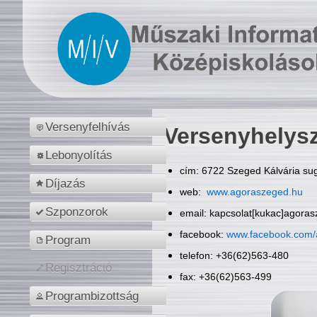
Versenyfelhívás
Versenyhelys
Lebonyolítás
cím: 6722 Szeged Kálvária sug
Díjazás
web:
www.agoraszeged.hu
Szponzorok
email: kapcsolat[kukac]agora
facebook:
www.facebook.com/
Program
telefon: +36(62)563-480
Regisztráció
fax: +36(62)563-499
Programbizottság