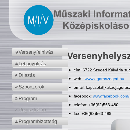
Versenyfelhívás
Versenyhelys
Lebonyolítás
cím: 6722 Szeged Kálvária sug
Díjazás
web:
www.agoraszeged.hu
Szponzorok
email: kapcsolat[kukac]agora
facebook:
www.facebook.com/
Program
telefon: +36(62)563-480
Regisztráció
fax: +36(62)563-499
Programbizottság