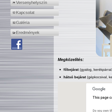
Versenyhelyszín
Kapcsolat
Galéria
Eredmények
Megközelítés:
főbejárat
(gyalog, kerékpárral
hátsó bejárat
(gépkocsival, ke
This page c
Do you own t