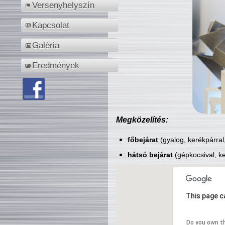
Versenyhelyszín
Kapcsolat
Galéria
Eredmények
Megközelítés:
főbejárat
(gyalog, kerékpárral
hátsó bejárat
(gépkocsival, ke
This page c
Do you own t