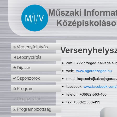
Versenyfelhívás
Versenyhelys
Lebonyolítás
cím: 6722 Szeged Kálvária sug
Díjazás
web:
www.agoraszeged.hu
Szponzorok
email: kapcsolat[kukac]agora
facebook:
www.facebook.com/
Program
telefon: +36(62)563-480
Regisztráció
fax: +36(62)563-499
Programbizottság