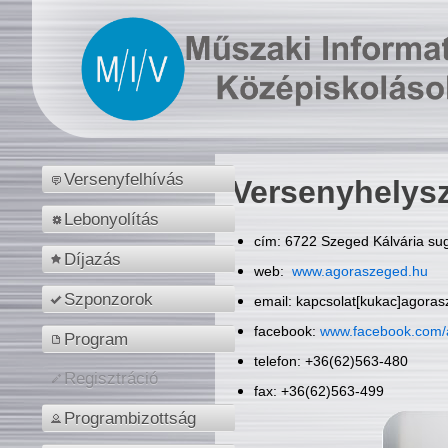
Versenyfelhívás
Versenyhelys
Lebonyolítás
cím: 6722 Szeged Kálvária sug
Díjazás
web:
www.agoraszeged.hu
Szponzorok
email: kapcsolat[kukac]agora
facebook:
www.facebook.com/
Program
telefon: +36(62)563-480
Regisztráció
fax: +36(62)563-499
Programbizottság