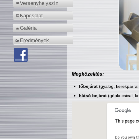
Versenyhelyszín
Kapcsolat
Galéria
Eredmények
Megközelítés:
főbejárat
(gyalog, kerékpárral
hátsó bejárat
(gépkocsival, ke
This page c
Do you own t