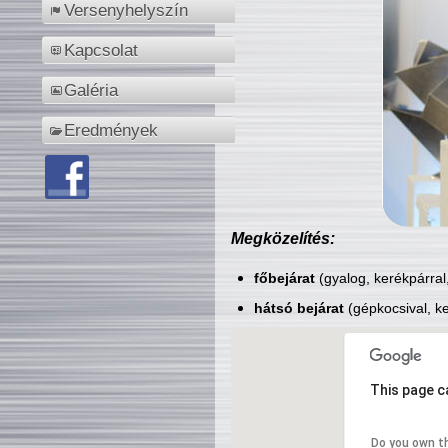
Versenyhelyszín
Kapcsolat
Galéria
Eredmények
Megközelítés:
főbejárat
(gyalog, kerékpárral
hátsó bejárat
(gépkocsival, ke
This page c
Do you own t