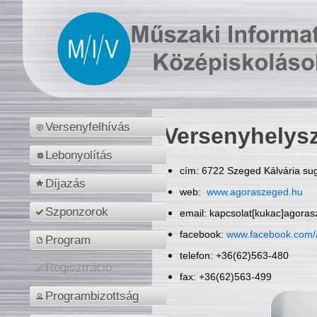
Versenyfelhívás
Versenyhelys
Lebonyolítás
cím: 6722 Szeged Kálvária sug
Díjazás
web:
www.agoraszeged.hu
Szponzorok
email: kapcsolat[kukac]agora
facebook:
www.facebook.com/
Program
telefon: +36(62)563-480
Regisztráció
fax: +36(62)563-499
Programbizottság