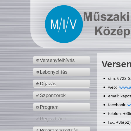
Versenyfelhívás
Versen
Lebonyolítás
cím: 6722 S
Díjazás
web:
www.a
Szponzorok
email: kapc
facebook:
w
Program
telefon: +3
Regisztráció
fax: +36(62
Programbizottság