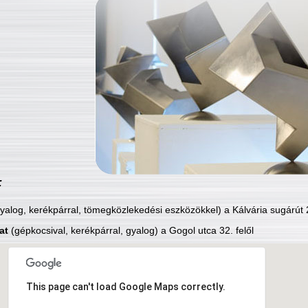
:
yalog, kerékpárral, tömegközlekedési eszközökkel) a Kálvária sugárút 2
at
(gépkocsival, kerékpárral, gyalog) a Gogol utca 32. felől
This page can't load Google Maps correctly.