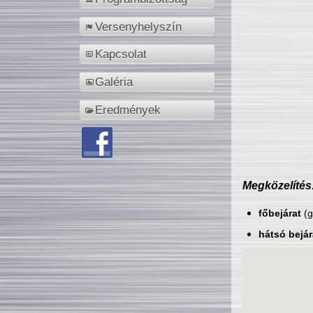
Versenyhelyszín
Kapcsolat
Galéria
Eredmények
Megközelítés
főbejárat
(g
hátsó bejár