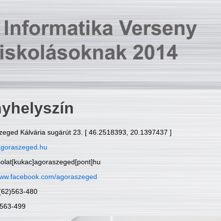
yhelyszín
zeged Kálvária sugárút 23. [ 46.2518393, 20.1397437 ]
goraszeged.hu
solat[kukac]agoraszeged[pont]hu
ww.facebook.com/agoraszeged
6(62)563-480
)563-499