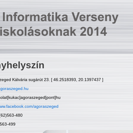
yhelyszín
zeged Kálvária sugárút 23. [ 46.2518393, 20.1397437 ]
goraszeged.hu
solat[kukac]agoraszeged[pont]hu
ww.facebook.com/agoraszeged
6(62)563-480
)563-499