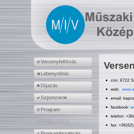
Versenyfelhívás
Versen
Lebonyolítás
cím: 6722 S
Díjazás
web:
www.a
Szponzorok
email: kapc
facebook:
w
Program
telefon: +3
Regisztráció
fax: +36(62
Programbizottság