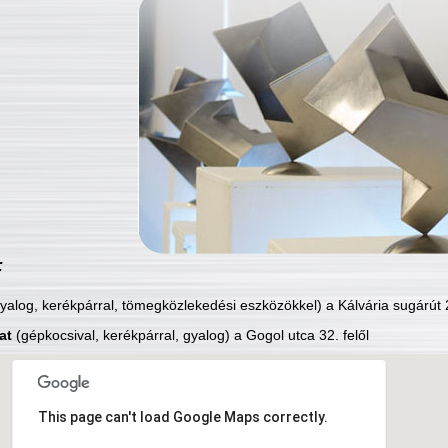
:
yalog, kerékpárral, tömegközlekedési eszközökkel) a Kálvária sugárút 2
at
(gépkocsival, kerékpárral, gyalog) a Gogol utca 32. felől
This page can't load Google Maps correctly.