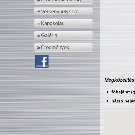
Versenyhelyszín
Kapcsolat
Galéria
Eredmények
Megközelítés
főbejárat
(g
hátsó bejár