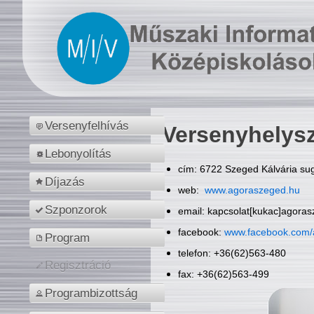
Versenyfelhívás
Versenyhelys
Lebonyolítás
cím: 6722 Szeged Kálvária sug
Díjazás
web:
www.agoraszeged.hu
Szponzorok
email: kapcsolat[kukac]agora
facebook:
www.facebook.com/
Program
telefon: +36(62)563-480
Regisztráció
fax: +36(62)563-499
Programbizottság