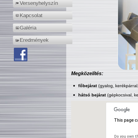
Versenyhelyszín
Kapcsolat
Galéria
Eredmények
Megközelítés:
főbejárat
(gyalog, kerékpárral
hátsó bejárat
(gépkocsival, ke
This page c
Do you own t