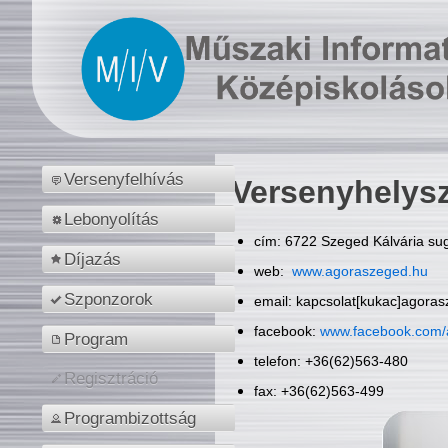
Versenyfelhívás
Versenyhelys
Lebonyolítás
cím: 6722 Szeged Kálvária sug
Díjazás
web:
www.agoraszeged.hu
Szponzorok
email: kapcsolat[kukac]agora
facebook:
www.facebook.com/
Program
telefon: +36(62)563-480
Regisztráció
fax: +36(62)563-499
Programbizottság