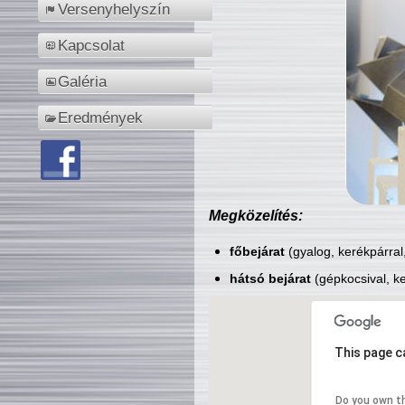
Versenyhelyszín
Kapcsolat
Galéria
Eredmények
Megközelítés:
főbejárat
(gyalog, kerékpárral
hátsó bejárat
(gépkocsival, ke
This page c
Do you own t