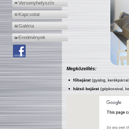
Versenyhelyszín
Kapcsolat
Galéria
Eredmények
Megközelítés:
főbejárat
(gyalog, kerékpárral
hátsó bejárat
(gépkocsival, ke
This page c
Do you own t