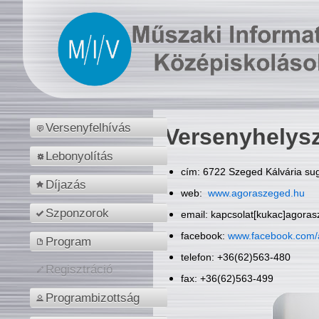
Versenyfelhívás
Versenyhelys
Lebonyolítás
cím: 6722 Szeged Kálvária sug
Díjazás
web:
www.agoraszeged.hu
Szponzorok
email: kapcsolat[kukac]agora
facebook:
www.facebook.com/
Program
telefon: +36(62)563-480
Regisztráció
fax: +36(62)563-499
Programbizottság