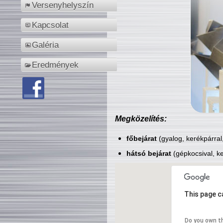
Versenyhelyszín
Kapcsolat
Galéria
Eredmények
Megközelítés:
főbejárat
(gyalog, kerékpárral
hátsó bejárat
(gépkocsival, ke
This page c
Do you own t