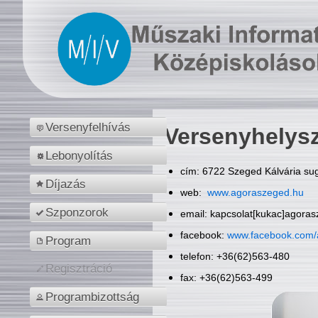
Versenyfelhívás
Versenyhelys
Lebonyolítás
cím: 6722 Szeged Kálvária sug
Díjazás
web:
www.agoraszeged.hu
Szponzorok
email: kapcsolat[kukac]agora
facebook:
www.facebook.com/
Program
telefon: +36(62)563-480
Regisztráció
fax: +36(62)563-499
Programbizottság