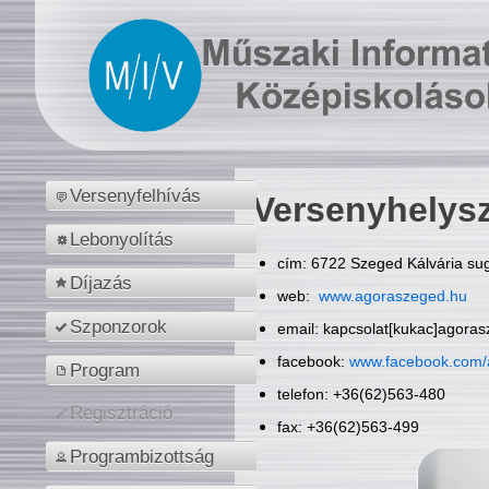
Versenyfelhívás
Versenyhelys
Lebonyolítás
cím: 6722 Szeged Kálvária sug
Díjazás
web:
www.agoraszeged.hu
Szponzorok
email: kapcsolat[kukac]agora
facebook:
www.facebook.com/
Program
telefon: +36(62)563-480
Regisztráció
fax: +36(62)563-499
Programbizottság