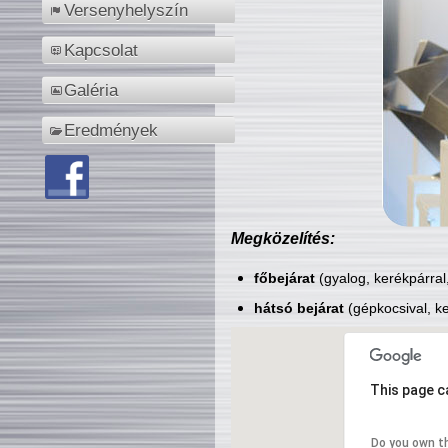
Versenyhelyszín
Kapcsolat
Galéria
Eredmények
Megközelítés:
főbejárat
(gyalog, kerékpárral
hátsó bejárat
(gépkocsival, ke
This page c
Do you own t