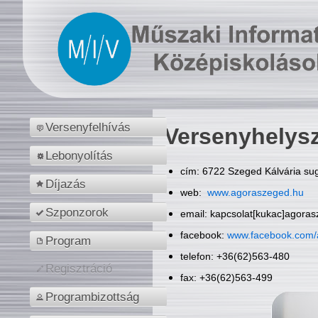
Versenyfelhívás
Versenyhelys
Lebonyolítás
cím: 6722 Szeged Kálvária sug
Díjazás
web:
www.agoraszeged.hu
Szponzorok
email: kapcsolat[kukac]agora
facebook:
www.facebook.com/
Program
telefon: +36(62)563-480
Regisztráció
fax: +36(62)563-499
Programbizottság