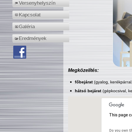
Versenyhelyszín
Kapcsolat
Galéria
Eredmények
Megközelítés:
főbejárat
(gyalog, kerékpárral
hátsó bejárat
(gépkocsival, ke
This page c
Do you own t