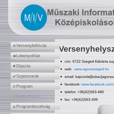
Versenyfelhívás
Versenyhelys
Lebonyolítás
cím: 6722 Szeged Kálvária sug
Díjazás
web:
www.agoraszeged.hu
Szponzorok
email: kapcsolat[kukac]agora
facebook:
www.facebook.com/
Program
telefon: +36(62)563-480
Regisztráció
fax: +36(62)563-499
Programbizottság