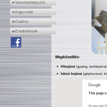
Versenyhelyszín
Kapcsolat
Galéria
Eredmények
Megközelítés:
főbejárat
(gyalog, kerékpárral
hátsó bejárat
(gépkocsival, ke
This page c
Do you own t