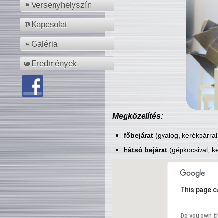
Versenyhelyszín
Kapcsolat
Galéria
Eredmények
Megközelítés:
főbejárat
(gyalog, kerékpárral
hátsó bejárat
(gépkocsival, ke
This page c
Do you own t