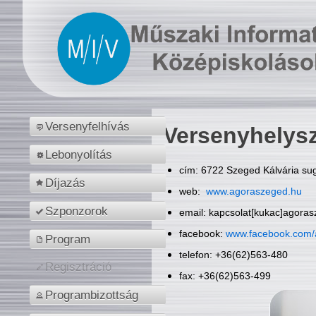
Versenyfelhívás
Versenyhelys
Lebonyolítás
cím: 6722 Szeged Kálvária sug
Díjazás
web:
www.agoraszeged.hu
Szponzorok
email: kapcsolat[kukac]agora
facebook:
www.facebook.com/
Program
telefon: +36(62)563-480
Regisztráció
fax: +36(62)563-499
Programbizottság