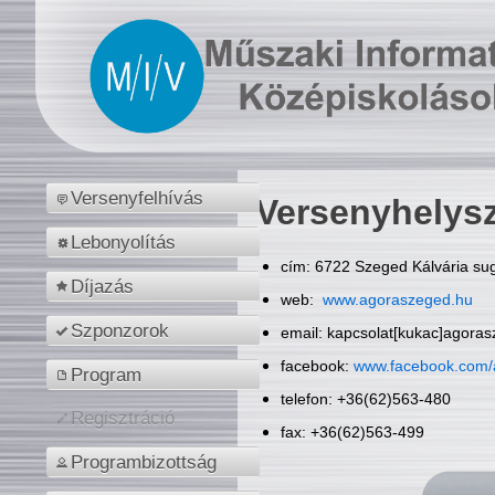
Versenyfelhívás
Versenyhelys
Lebonyolítás
cím: 6722 Szeged Kálvária sug
Díjazás
web:
www.agoraszeged.hu
Szponzorok
email: kapcsolat[kukac]agora
facebook:
www.facebook.com/
Program
telefon: +36(62)563-480
Regisztráció
fax: +36(62)563-499
Programbizottság