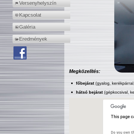
Versenyhelyszín
Kapcsolat
Galéria
Eredmények
Megközelítés:
főbejárat
(gyalog, kerékpárral
hátsó bejárat
(gépkocsival, ke
This page c
Do you own t