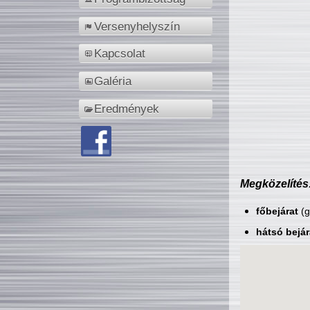
Versenyhelyszín
Kapcsolat
Galéria
Eredmények
Megközelítés
főbejárat
(g
hátsó bejár