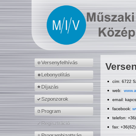
Versenyfelhívás
Versen
Lebonyolítás
cím: 6722 S
Díjazás
web:
www.a
Szponzorok
email: kapc
facebook:
w
Program
telefon: +3
Regisztráció
fax: +36(62
Programbizottság