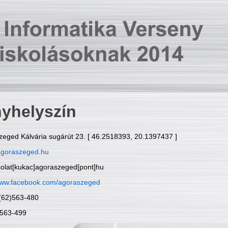
yhelyszín
zeged Kálvária sugárút 23. [ 46.2518393, 20.1397437 ]
goraszeged.hu
solat[kukac]agoraszeged[pont]hu
ww.facebook.com/agoraszeged
6(62)563-480
)563-499