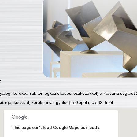
:
yalog, kerékpárral, tömegközlekedési eszközökkel) a Kálvária sugárút 2
at
(gépkocsival, kerékpárral, gyalog) a Gogol utca 32. felől
This page can't load Google Maps correctly.