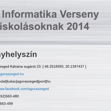
yhelyszín
zeged Kálvária sugárút 23. [ 46.2518393, 20.1397437 ]
goraszeged.hu
solat[kukac]agoraszeged[pont]hu
ww.facebook.com/agoraszeged
6(62)563-480
)563-499