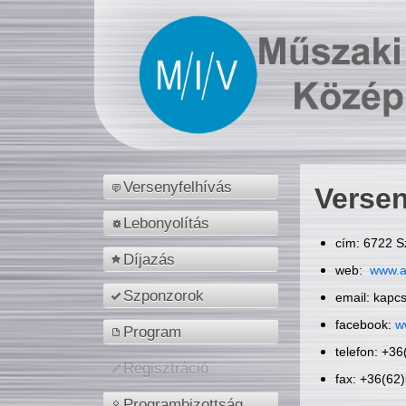
Versenyfelhívás
Versen
Lebonyolítás
cím: 6722 S
Díjazás
web:
www.a
Szponzorok
email: kapc
facebook:
w
Program
telefon: +3
Regisztráció
fax: +36(62
Programbizottság