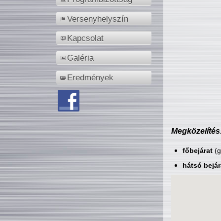
Versenyhelyszín
Kapcsolat
Galéria
Eredmények
Megközelítés
főbejárat
(g
hátsó bejár