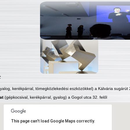
:
yalog, kerékpárral, tömegközlekedési eszközökkel) a Kálvária sugárút 2
at
(gépkocsival, kerékpárral, gyalog) a Gogol utca 32. felől
This page can't load Google Maps correctly.