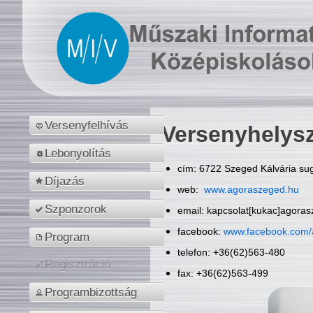
Versenyfelhívás
Versenyhelys
Lebonyolítás
cím: 6722 Szeged Kálvária sug
Díjazás
web:
www.agoraszeged.hu
Szponzorok
email: kapcsolat[kukac]agora
facebook:
www.facebook.com/
Program
telefon: +36(62)563-480
Regisztráció
fax: +36(62)563-499
Programbizottság