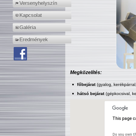
Versenyhelyszín
Kapcsolat
Galéria
Eredmények
Megközelítés:
főbejárat
(gyalog, kerékpárral
hátsó bejárat
(gépkocsival, ke
This page c
Do you own t