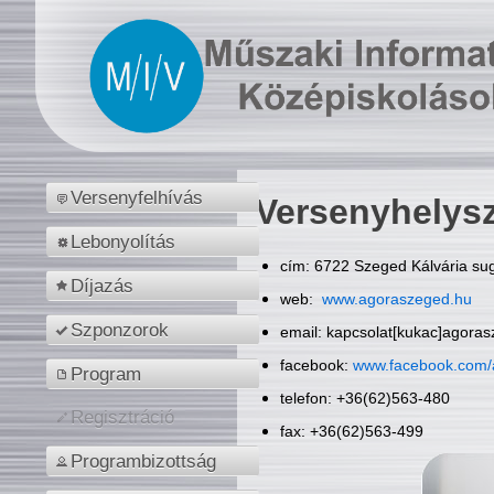
Versenyfelhívás
Versenyhelys
Lebonyolítás
cím: 6722 Szeged Kálvária sug
Díjazás
web:
www.agoraszeged.hu
Szponzorok
email: kapcsolat[kukac]agora
facebook:
www.facebook.com/
Program
telefon: +36(62)563-480
Regisztráció
fax: +36(62)563-499
Programbizottság