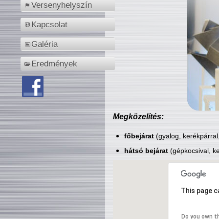
Versenyhelyszín
Kapcsolat
Galéria
Eredmények
Megközelítés:
főbejárat
(gyalog, kerékpárral
hátsó bejárat
(gépkocsival, ke
This page c
Do you own t