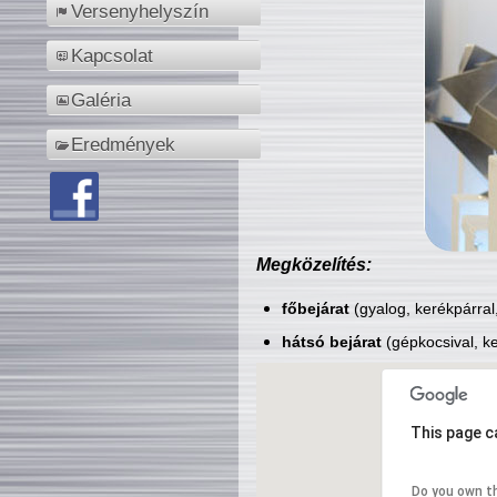
Versenyhelyszín
Kapcsolat
Galéria
Eredmények
Megközelítés:
főbejárat
(gyalog, kerékpárral
hátsó bejárat
(gépkocsival, ke
This page c
Do you own t