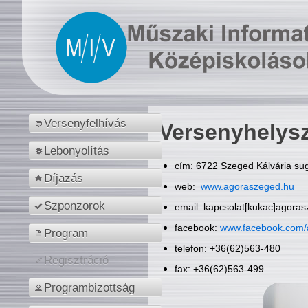
Versenyfelhívás
Versenyhelys
Lebonyolítás
cím: 6722 Szeged Kálvária sug
Díjazás
web:
www.agoraszeged.hu
Szponzorok
email: kapcsolat[kukac]agora
facebook:
www.facebook.com/
Program
telefon: +36(62)563-480
Regisztráció
fax: +36(62)563-499
Programbizottság