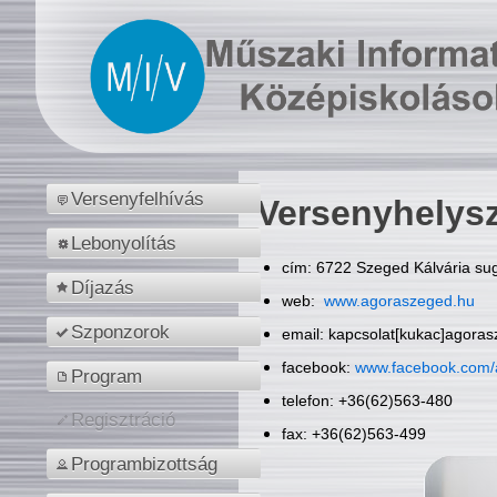
Versenyfelhívás
Versenyhelys
Lebonyolítás
cím: 6722 Szeged Kálvária sug
Díjazás
web:
www.agoraszeged.hu
Szponzorok
email: kapcsolat[kukac]agora
facebook:
www.facebook.com/
Program
telefon: +36(62)563-480
Regisztráció
fax: +36(62)563-499
Programbizottság