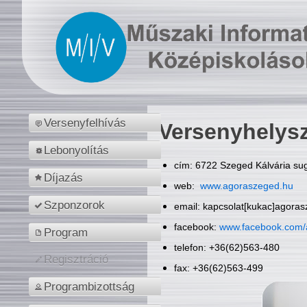
Versenyfelhívás
Versenyhelys
Lebonyolítás
cím: 6722 Szeged Kálvária sug
Díjazás
web:
www.agoraszeged.hu
Szponzorok
email: kapcsolat[kukac]agora
facebook:
www.facebook.com/
Program
telefon: +36(62)563-480
Regisztráció
fax: +36(62)563-499
Programbizottság