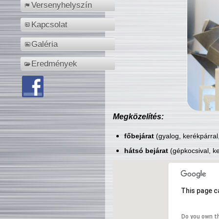
Versenyhelyszín
Kapcsolat
Galéria
Eredmények
Megközelítés:
főbejárat
(gyalog, kerékpárral
hátsó bejárat
(gépkocsival, ke
This page c
Do you own t