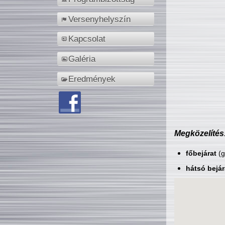
Versenyhelyszín
Kapcsolat
Galéria
Eredmények
Megközelítés
főbejárat
(g
hátsó bejár