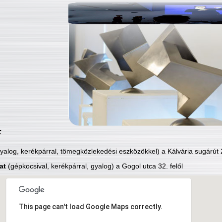
:
yalog, kerékpárral, tömegközlekedési eszközökkel) a Kálvária sugárút 2
at
(gépkocsival, kerékpárral, gyalog) a Gogol utca 32. felől
This page can't load Google Maps correctly.