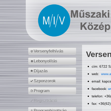
Versenyfelhívás
Versen
Lebonyolítás
cím: 6722 S
Díjazás
web:
www.a
Szponzorok
email: kapc
facebook:
w
Program
telefon: +3
Regisztráció
fax: +36(62
Programbizottság