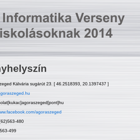
yhelyszín
zeged Kálvária sugárút 23. [ 46.2518393, 20.1397437 ]
goraszeged.hu
solat[kukac]agoraszeged[pont]hu
ww.facebook.com/agoraszeged
6(62)563-480
)563-499