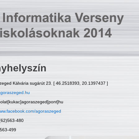
yhelyszín
zeged Kálvária sugárút 23. [ 46.2518393, 20.1397437 ]
goraszeged.hu
solat[kukac]agoraszeged[pont]hu
ww.facebook.com/agoraszeged
6(62)563-480
)563-499