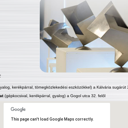
:
yalog, kerékpárral, tömegközlekedési eszközökkel) a Kálvária sugárút 2
at
(gépkocsival, kerékpárral, gyalog) a Gogol utca 32. felől
This page can't load Google Maps correctly.