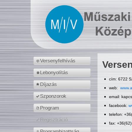
Versenyfelhívás
Versen
Lebonyolítás
cím: 6722 S
Díjazás
web:
www.a
Szponzorok
email: kapc
facebook:
w
Program
telefon: +3
Regisztráció
fax: +36(62
Programbizottság