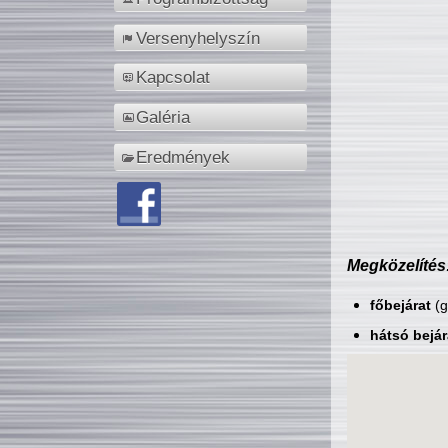
Versenyhelyszín
Kapcsolat
Galéria
Eredmények
Megközelítés
főbejárat
(g
hátsó bejár