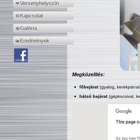
Versenyhelyszín
Kapcsolat
Galéria
Eredmények
Megközelítés:
főbejárat
(gyalog, kerékpárral
hátsó bejárat
(gépkocsival, ke
This page c
Do you own t