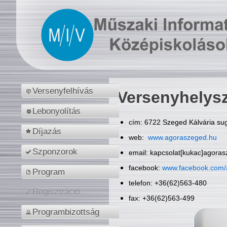
Versenyfelhívás
Versenyhelys
Lebonyolítás
cím: 6722 Szeged Kálvária sug
Díjazás
web:
www.agoraszeged.hu
Szponzorok
email: kapcsolat[kukac]agora
facebook:
www.facebook.com/
Program
telefon: +36(62)563-480
Regisztráció
fax: +36(62)563-499
Programbizottság