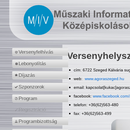
Versenyfelhívás
Versenyhelys
Lebonyolítás
cím: 6722 Szeged Kálvária sug
Díjazás
web:
www.agoraszeged.hu
Szponzorok
email: kapcsolat[kukac]agora
facebook:
www.facebook.com/
Program
telefon: +36(62)563-480
Regisztráció
fax: +36(62)563-499
Programbizottság