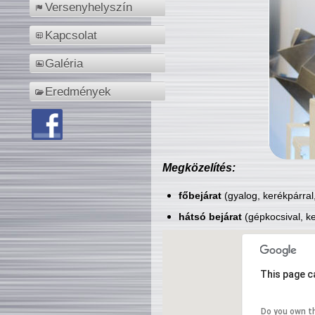
Versenyhelyszín
Kapcsolat
Galéria
Eredmények
Megközelítés:
főbejárat
(gyalog, kerékpárral
hátsó bejárat
(gépkocsival, ke
This page c
Do you own t