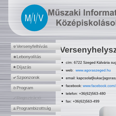
Versenyfelhívás
Versenyhelys
Lebonyolítás
cím: 6722 Szeged Kálvária sug
Díjazás
web:
www.agoraszeged.hu
Szponzorok
email: kapcsolat[kukac]agora
facebook:
www.facebook.com/
Program
telefon: +36(62)563-480
Regisztráció
fax: +36(62)563-499
Programbizottság