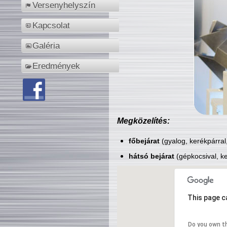
Versenyhelyszín
Kapcsolat
Galéria
Eredmények
Megközelítés:
főbejárat
(gyalog, kerékpárral
hátsó bejárat
(gépkocsival, ke
This page c
Do you own t