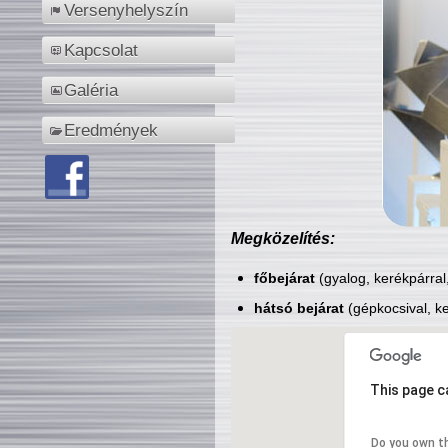
Versenyhelyszín
Kapcsolat
Galéria
Eredmények
Megközelítés:
főbejárat
(gyalog, kerékpárral
hátsó bejárat
(gépkocsival, ke
This page c
Do you own t