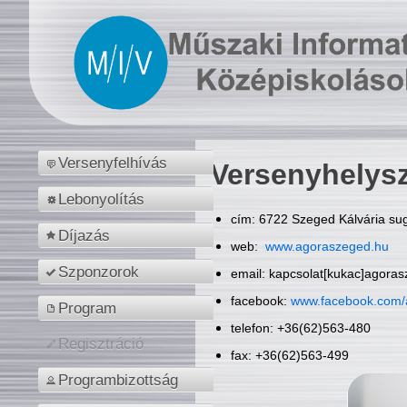
Versenyfelhívás
Versenyhelys
Lebonyolítás
cím: 6722 Szeged Kálvária sug
Díjazás
web:
www.agoraszeged.hu
Szponzorok
email: kapcsolat[kukac]agora
facebook:
www.facebook.com/
Program
telefon: +36(62)563-480
Regisztráció
fax: +36(62)563-499
Programbizottság