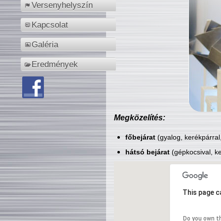
Versenyhelyszín
Kapcsolat
Galéria
Eredmények
Megközelítés:
főbejárat
(gyalog, kerékpárral
hátsó bejárat
(gépkocsival, ke
This page c
Do you own t