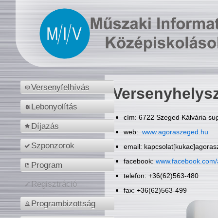
Versenyfelhívás
Versenyhelys
Lebonyolítás
cím: 6722 Szeged Kálvária sug
Díjazás
web:
www.agoraszeged.hu
Szponzorok
email: kapcsolat[kukac]agora
facebook:
www.facebook.com/
Program
telefon: +36(62)563-480
Regisztráció
fax: +36(62)563-499
Programbizottság