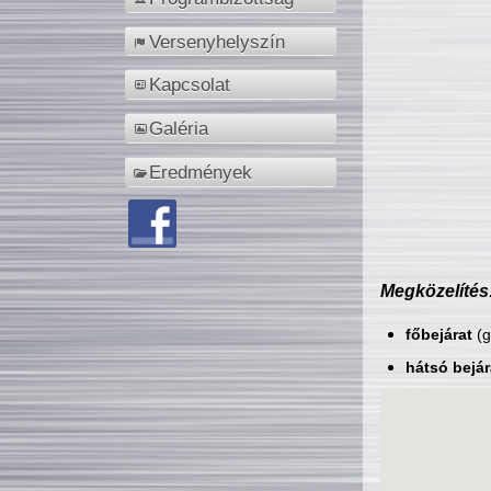
Versenyhelyszín
Kapcsolat
Galéria
Eredmények
Megközelítés
főbejárat
(g
hátsó bejár