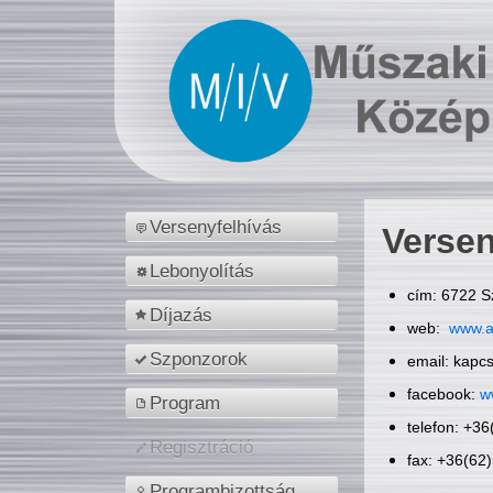
Versenyfelhívás
Versen
Lebonyolítás
cím: 6722 S
Díjazás
web:
www.a
Szponzorok
email: kapc
facebook:
w
Program
telefon: +3
Regisztráció
fax: +36(62
Programbizottság