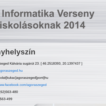
yhelyszín
zeged Kálvária sugárút 23. [ 46.2518393, 20.1397437 ]
goraszeged.hu
solat[kukac]agoraszeged[pont]hu
ww.facebook.com/agoraszeged
6(62)563-480
)563-499