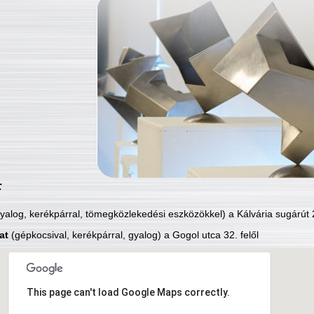
:
yalog, kerékpárral, tömegközlekedési eszközökkel) a Kálvária sugárút 2
at
(gépkocsival, kerékpárral, gyalog) a Gogol utca 32. felől
This page can't load Google Maps correctly.